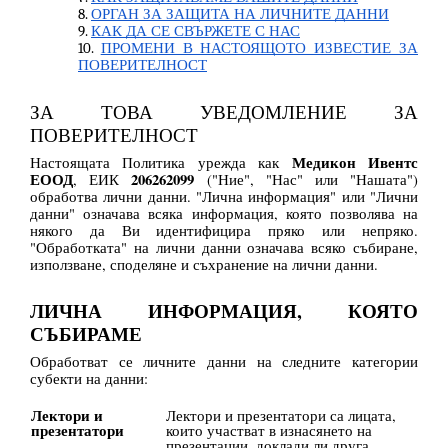
ОРГАН ЗА ЗАЩИТА НА ЛИЧНИТЕ ДАННИ
КАК ДА СЕ СВЪРЖЕТЕ С НАС
ПРОМЕНИ В НАСТОЯЩОТО ИЗВЕСТИЕ ЗА
ПОВЕРИТЕЛНОСТ
ЗА ТОВА УВЕДОМЛЕНИЕ ЗА
ПОВЕРИТЕЛНОСТ
Медикон Ивентс
Настоящата Политика урежда как
ЕООД
206262099
, ЕИК
("Ние", "Нас" или "Нашата")
обработва лични данни. "Лична информация" или "Лични
данни" означава всяка информация, която позволява на
някого да Ви идентифицира пряко или непряко.
"Обработката" на лични данни означава всяко събиране,
използване, споделяне и съхранение на лични данни.
ЛИЧНА ИНФОРМАЦИЯ, КОЯТО
СЪБИРАМЕ
Обработват се личните данни на следните категории
субекти на данни:
Лектори и
Лектори и презентатори са лицата,
презентатори
които участват в изнасянето на
презентации, доклади ли друга