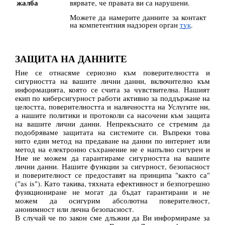
жалба
вярвате, че правата ви са нарушени.
Можете да намерите данните за контакт
на компетентния надзорен орган
тук
.
ЗАЩИТА НА ДАННИТЕ
Ние се отнасяме сериозно към поверителността и
сигурността на вашите лични данни, включително към
информацията, която се счита за чувствителна. Нашият
екип по киберсигурност работи активно за поддържане на
целостта, поверителността и наличността на Услугите ни,
а нашите политики и протоколи са насочени към защита
на вашите лични данни. Непрекъснато се стремим да
подобряваме защитата на системите си. Въпреки това
нито един метод на предаване на данни по интернет или
метод на електронно съхранение не е напълно сигурен и
Ние не можем да гарантираме сигурността на вашите
лични данни. Нашите функции за сигурност, безопасност
и поверителност се предоставят на принципа "както са"
("as is"). Като такива, тяхната ефективност и безпогрешно
функциониране не могат да бъдат гарантирани и не
можем да осигурим абсолютна поверителност,
анонимност или лична безопасност.
В случай че по закон сме длъжни да Ви информираме за