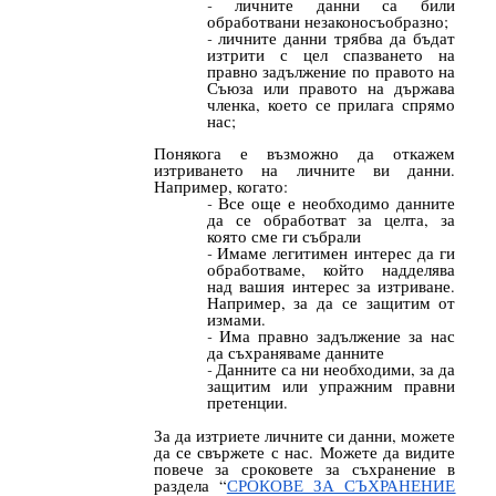
личните данни са били
обработвани незаконосъобразно;
личните данни трябва да бъдат
изтрити с цел спазването на
правно задължение по правото на
Съюза или правото на държава
членка, което се прилага спрямо
нас;
Понякога е възможно да откажем
изтриването на личните ви данни.
Например, когато:
Все още е необходимо данните
да се обработват за целта, за
която сме ги събрали
Имаме легитимен интерес да ги
обработваме, който надделява
над вашия интерес за изтриване.
Например, за да се защитим от
измами.
Има правно задължение за нас
да съхраняваме данните
Данните са ни необходими, за да
защитим или упражним правни
претенции.
За да изтриете личните си данни, можете
да се свържете с нас. Можете да видите
повече за сроковете за съхранение в
раздела “
СРОКОВЕ ЗА СЪХРАНЕНИЕ