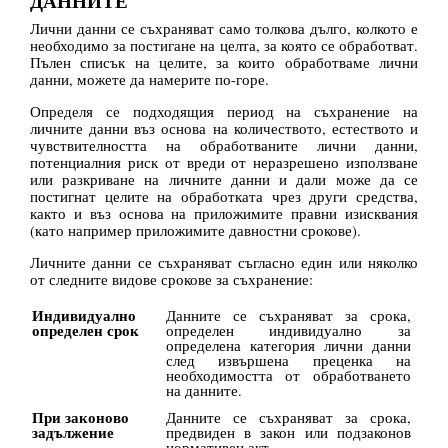
ДАННИТЕ
Лични данни се съхраняват само толкова дълго, колкото е
необходимо за постигане на целта, за която се обработват.
Пълен списък на целите, за които обработваме лични
данни, можете да намерите по-горе.
Определя се подходящия период на съхранение на
личните данни въз основа на количеството, естеството и
чувствителността на обработваните лични данни,
потенциалния риск от вреди от неразрешено използване
или разкриване на личните данни и дали може да се
постигнат целите на обработката чрез други средства,
както и въз основа на приложимите правни изисквания
(като например приложимите давностни срокове).
Личните данни се съхраняват съгласно един или няколко
от следните видове срокове за съхранение:
Индивидуално
Данните се съхраняват за срока,
определен срок
определен индивидуално за
определена категория лични данни
след извършена преценка на
необходимостта от обработването
на данните.
При законово
Данните се съхраняват за срока,
задължение
предвиден в закон или подзаконов
нормативен акт.