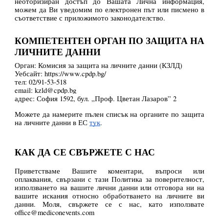
неоторизиран достъп до Вашата Лична информация,
можем да Ви уведомим по електронен път или писмено в
съответствие с приложимото законодателство.
КОМПЕТЕНТЕН ОРГАН ПО ЗАЩИТА НА
ЛИЧНИТЕ ДАННИ
Орган: Комисия за защита на личните данни (КЗЛД)
Уебсайт: https://www.cpdp.bg/
тел: 02/91-53-518
email: kzld@cpdp.bg
адрес: София 1592, бул. „Проф. Цветан Лазаров” 2
Можете да намерите пълен списък на органите по защита
на личните данни в ЕС
тук
.
КАК ДА СЕ СВЪРЖЕТЕ С НАС
Приветстваме Вашите коментари, въпроси или
оплаквания, свързани с тази Политика за поверителност,
използването на вашите лични данни или отговора ни на
вашите искания относно обработването на личните ви
данни. Моля, свържете се с нас, като използвате
office@mediconevents.com