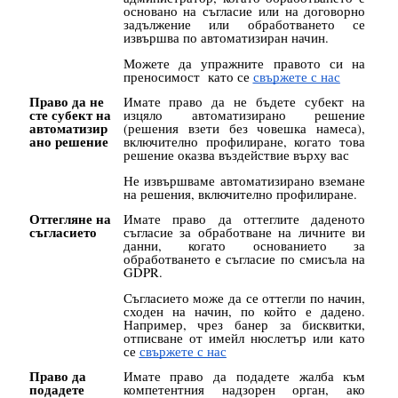
основано на съгласие или на договорно
задължение или обработването се
извършва по автоматизиран начин.
Можете да упражните правото си на
преносимост като се
свържете с нас
Право да не
Имате право да не бъдете субект на
сте субект на
изцяло автоматизирано решение
автоматизир
(решения взети без човешка намеса),
ано решение
включително профилиране, когато това
решение оказва въздействие върху вас
Не извършваме автоматизирано вземане
на решения, включително профилиране.
Оттегляне на
Имате право да оттеглите даденото
съгласието
съгласие за обработване на личните ви
данни, когато основанието за
обработването е съгласие по смисъла на
GDPR.
Съгласието може да се оттегли по начин,
сходен на начин, по който е дадено.
Например, чрез банер за бисквитки,
отписване от имейл нюслетър или като
се
свържете с нас
Право да
Имате право да подадете жалба към
подадете
компетентния надзорен орган, ако