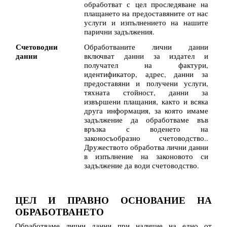
обработват с цел проследяване на
плащането на предоставяните от нас
услуги и изпълнението на нашите
парични задължения.
Счетоводни
Обработваните лични данни
данни
включват данни за издател и
получател на фактури,
идентификатор, адрес, данни за
предоставяни и получени услуги,
тяхната стойност, данни за
извършени плащания, както и всяка
друга информация, за която имаме
задължение да обработваме във
връзка с воденето на
законосъобразно счетоводство..
Дружеството обработва лични данни
в изпълнение на законовото си
задължение да води счетоводство.
ЦЕЛ И ПРАВНО ОСНОВАНИЕ НА
ОБРАБОТВАНЕТО
Обработваме лични данни при наличие на едно от