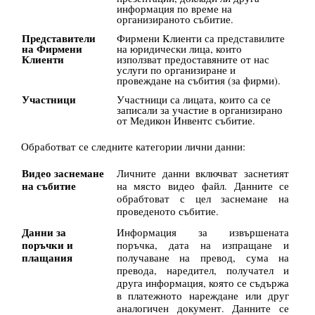
информация по време на
организираното събитие.
Представители
Фирмени Kлиенти са представилите
на Фирмени
на юридически лица, които
Клиенти
използват предоставяните от нас
услуги по организиране и
провеждане на събития (за фирми).
Участници
Участници са лицата, които са се
записали за участие в организирано
от Медикон Инвентс събитие.
Обработват се следните категории лични данни:
Видео заснемане
Личните данни включват заснетият
на събитие
на място видео файл. Данните се
обрабтоват с цел заснемане на
проведеното събитие.
Данни за
Информация за извършената
поръчки и
поръчка, дата на изпращане и
плащания
получаване на превод, сума на
превода, наредител, получател и
друга информация, която се съдържа
в платежното нареждане или друг
аналогичен документ. Данните се