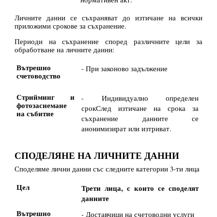
Личните данни се съхраняват до изтичане на всички
приложими срокове за съхранение.
Периоди на съхранение според различните цели за
обработване на личните данни:
Вътрешно
- При законово задължение
счетоводство
Стрийминг и
- Индивидуално определен
фотозаснемане
срокСлед изтичане на срока за
на събитие
съхранение данните се
анонимизират или изтриват.
СПОДЕЛЯНЕ НА ЛИЧНИТЕ ДАННИ
Споделяме лични данни със следните категории 3-ти лица
Цел
Трети лица, с които се споделят
данните
Вътрешно
- Доставчици на счетоводни услуги