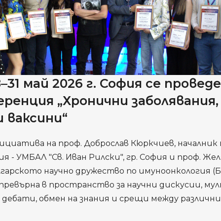
8–31 май 2026 г. София се пров
еренция „Хронични заболявания
и ваксини“
ициатива на проф. Доброслав Кюркчиев, началник
 - УМБАЛ "Св. Иван Рилски", гр. София и проф. Же
лгарското научно дружество по имуноонкология (
превърна в пространство за научни дискусии, м
 дебати, обмен на знания и срещи между различн