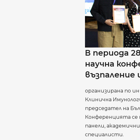
В периода 2
научна конф
възпаление 
организирана по ин
Клинична Имунология
председател на Бъ
Конференцията се 
панели, академични
специалисти.