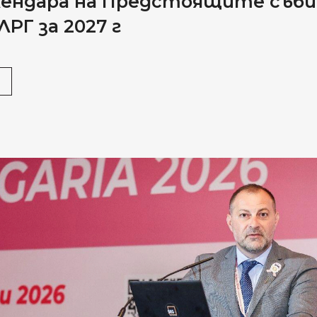
алендара на Предстоящите съб
РГ за 2027 г