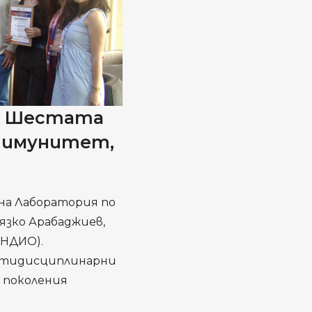
еде Шестата
, имунитет,
 на Лаборатория по
лязко Арабаджиев,
БНДИО).
ултидисциплинарни
и поколения