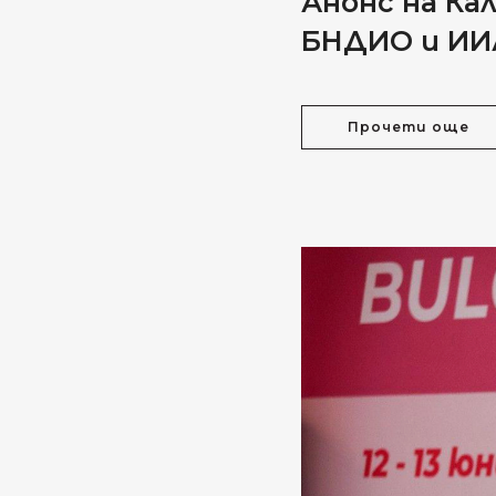
Анонс на К
БНДИО и ИИЛ
Прочети още