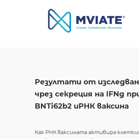
Резултати от изследван
чрез секреция на IFNg пр
BNTi62b2 иРНК ваксина
Как РНК ваксината активира клетки