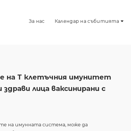
За нас
Календар на събитията
е на Т клетъчния имунитет
и здрави лица ваксинирани с
те на имунната система, може да