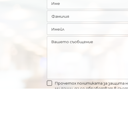
Прочетох политиката за защита на
ми данни, да се обработват в съо
Изпрати
*
Политика за поверителност