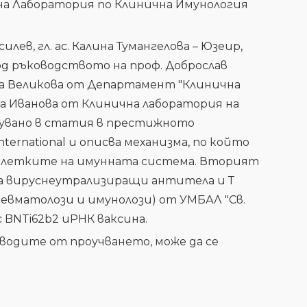
на Лаборатория по Клинична Имунология
илев, гл. ас. Калина Тумангелова – Юзеир,
под ръководството на проф. Доброслав
на Великова от Департамент "Клинична
на Иванова от Клинична лаборатория на
ликувано в статия в престижното
ernational и описва механизма, по който
 клетките на имунната система. Вторият
а вируснеутрализиращи антитела и Т
евматолози и имунолози) от УМБАЛ "Св.
с BNTi62b2 иРНК ваксина.
водите от проучването, може да се