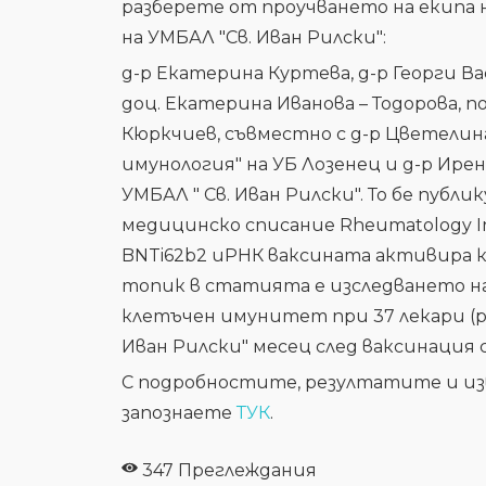
разберете от проучването на екипа 
на УМБАЛ "Св. Иван Рилски":
д-р Екатерина Куртева, д-р Георги Вас
доц. Екатерина Иванова – Тодорова, 
Кюркчиев, съвместно с д-р Цветели
имунология" на УБ Лозенец и д-р Ире
УМБАЛ " Св. Иван Рилски". То бе пуб
медицинско списание Rheumatology Int
BNTi62b2 иРНК ваксината активира
топик в статията е изследването н
клетъчен имунитет при 37 лекари (р
Иван Рилски" месец след ваксинация 
С подробностите, резултатите и из
запознаете
ТУК
.
347 Преглеждания