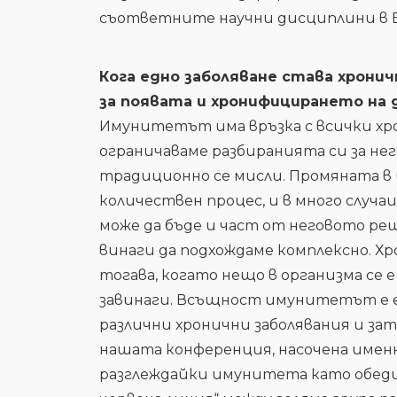
съответните научни дисциплини в Б
Кога едно заболяване става хрони
за появата и хронифицирането на 
Имунитетът има връзка с всички хрон
ограничаваме разбиранията си за нег
традиционно се мисли. Промяната в 
количествен процес, и в много случ
може да бъде и част от неговото ре
винаги да подхождаме комплексно. Хр
тогава, когато нещо в организма се 
завинаги. Всъщност имунитетът е е
различни хронични заболявания и зат
нашата конференция, насочена именн
разглеждайки имунитета като обеди