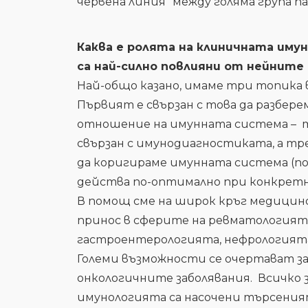
червена линия“ между голяма група п
Каква е ролята на клиничната иму
са най-силно повлияни от нейнит
Най-общо казано, имаме три топика 
Първият е свързан с това да разбере
отношение на имунната система – т
свързан с имунодиагностиката, а тр
да коригираме имунната система (по
действа по-оптимално при конкрет
В помощ сме на широк кръг медицинс
принос в сферите на ревматологията
гастроентерологията, нефрологията
Големи възможности се очертават за
онкологичните заболявания. Всичко з
имунологията са насочени търсения