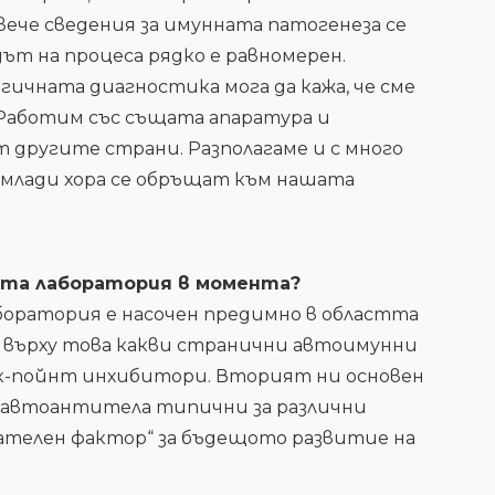
ече сведения за имунната патогенеза се
дът на процеса рядко е равномерен.
гичната диагностика мога да кажа, че сме
 Работим със същата апаратура и
т другите страни. Разполагаме и с много
е млади хора се обръщат към нашата
ата лаборатория в момента?
оратория е насочен предимно в областта
о върху това какви странични автоимунни
к-пойнт инхибитори. Вторият ни основен
а автоантитела типични за различни
ателен фактор“ за бъдещото развитие на