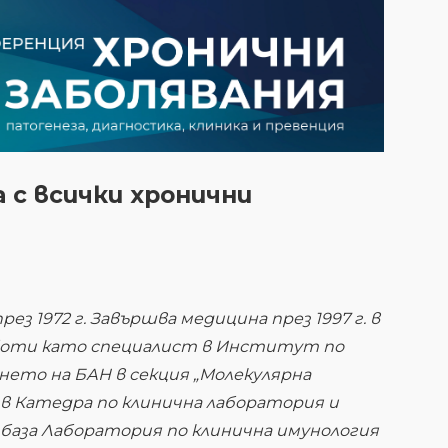
с всички хронични
ез 1972 г. Завършва медицина през 1997 г. в
работи като специалист в Институт по
нето на БАН в секция „Молекулярна
 в Катедра по клинична лаборатория и
 база Лаборатория по клинична имунология