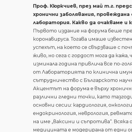
Проф. Кюркчиев, през май т.г. пре
хронични заболявания, провеждана
лаборатория. Какво да очакваме и 
Първото издание на форума беше през
коронавируса. Тогава имаше извест
успехът, на което се свързваше с по
живо, но сега с гордост мога да кажа
изминала година привлича все по-го
от Лабораторията по клинична имуно
сътрудничество с Българското науч
Акцентът на форума е върху хроничн
различни гледни точки, като тазго
основни сесии: кардиология, онкологи
ендокринология, неврология, ревмат
на име „ваксини и съпротива“. Всяка
медицината е модерирана от едни 