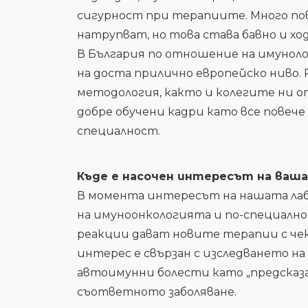
сигурност при терапиите. Много пов
натрупват, но това става бавно и хо
В България по отношение на имуноло
на доста прилично европейско ниво.
методология, както и колегите ни о
добре обучени кадри като все повеч
специалност.
Къде е насочен интересът на ваш
В момента интересът на нашата лаб
на имуноонкологията и по-специалн
реакции дават новите терапии с че
интерес е свързан с изследването н
автоимунни болести като „предсказ
съответното заболяване.