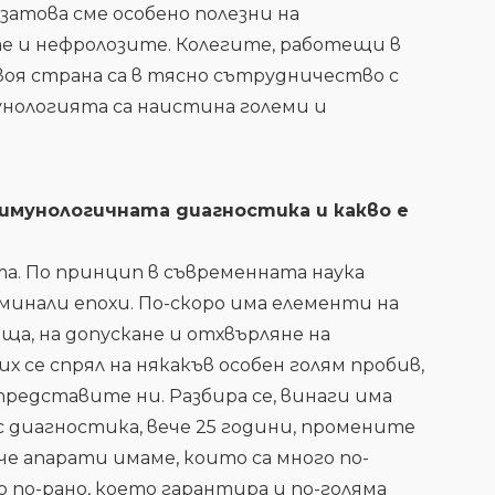
затова сме особено полезни на
 и нефролозите. Колегите, работещи в
оя страна са в тясно сътрудничество с
нологията са наистина големи и
 имунологичната диагностика и какво е
та. По принцип в съвременната наука
 минали епохи. По-скоро има елементи на
ща, на допускане и отхвърляне на
х се спрял на някакъв особен голям пробив,
редставите ни. Разбира се, винаги има
с диагностика, вече 25 години, промените
е апарати имаме, които са много по-
 по-рано, което гарантира и по-голяма