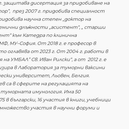
3 г. защитава дисертация за придобиване на
ор”, през 2007 г. придобива специалност
 придобива научна степен „доктор на
демични длъжности „асистент“, „ старши
ент“ към Катедра по клинична
Ф, МУ–София. От 2018 г. е професор в
о оглавява от 2023 г. От 2004 г. работи в
а УМБАЛ” Св. Иван Рилски“, а от 2012 г. е
изира в Лаборатория за туморни ваксини
ески университет, Льовен, Белгия.
в са в сферите на регулацията на
туморната имунология. Има 50
5 в български, 16 участия в книги, учебници
 множество участия в научни форуми и