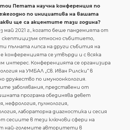
дстои Петата научна конференция по
 ежегодно по инициатива на вашата
какви ще са акцентите тази година?
 май 2021 г., когато беше пандемията от
ен скептицизъм относно събитието,
чти пълната липса на други събития на
, че конференцията се утвърди и с всяка
лям интерес. Конференцията се организира
логия на УМБАЛ „Св. Иван Рилски“ в
но дружество по имуноонкология.
ите заболявания, представени от
дишната програма обединява девет
я, нефрология, пулмология,
ология, лабораторна диагностика и сесия
 от сесиите в тези ключови сфери на
от най-големите авторитети в