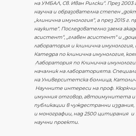
на УМБАЛ, Св. Иван Рилски“. През 200
научна и образователна степен „докт
„клинична имунология“, а през 2015 г.
науките“. Последователно заема ака
асистент“, „главен асистент“ и „доц
лаборатория и клинична имунология, М
Катедра по клинична имунология, коят
Лаборатория по Клинична имунология н
началник на лабораторията. Специал
на Университетска болница, Католич
Научните интереси на проф. Кюркчие
имунния отговор, автоимунитета и 
публикации в чуждестранни издания, 7
и монографии, над 2500 цитирания и
научни проекти.