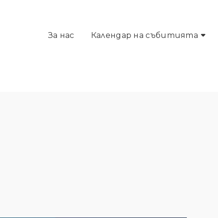
За нас
Календар на събитията