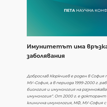
Имунитетът има връзка 
заболявания
Доброслав Кюркчиев е роден в София пр
МУ–София, а в периода 1999-2000 г. 
биология и имунология на размножава
имунология“. От 2000 г. е докторант
клинична имунология, МФ, МУ-София с