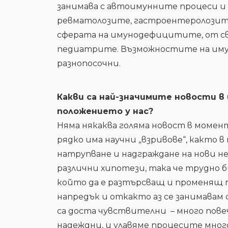
занимава с автоимунните процеси и 
ревматолозите, гастроентеролозите
сферата на имунодефицитите, от св
педиатрите. Възможностите на иму
разнопосочни.
Какви са най-значимите новости в
положението у нас?
Няма някаква голяма новост в момен
рядко има научни „взривове“, както в
натрупване и надграждане на нови не
различни хипотези, така че трудно би
който да е разтърсващ и променящ п
напредък и откакто аз се занимавам 
са доста чувствителни – много повеч
надеждни, и улавяме процесите много