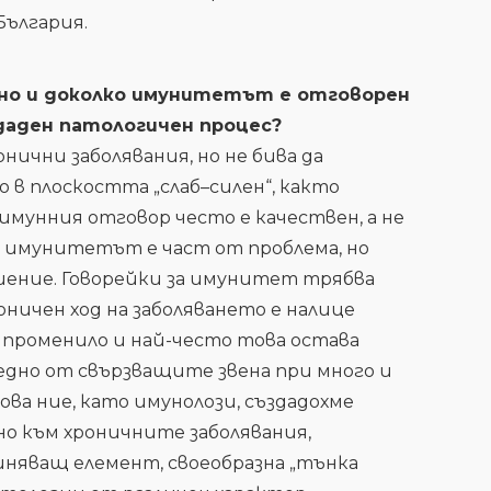
ългария.
чно и доколко имунитетът е отговорен
даден патологичен процес?
ични заболявания, но не бива да
о в плоскостта „слаб–силен“, както
имунния отговор често е качествен, а не
аи имунитетът е част от проблема, но
шение. Говорейки за имунитет трябва
оничен ход на заболяването е налице
е променило и най-често това остава
дно от свързващите звена при много и
ова ние, като имунолози, създадохме
о към хроничните заболявания,
няващ елемент, своеобразна „тънка