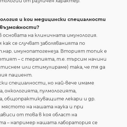
атологии от различен характер.
нология и кои медицински специалности
е възможности?
в основата на клиничната имунология.
м как се случват заболяванията по
.нар. имунопатогенеза. Вторият топик е
етият – с терапията, т.е. търсим начини
тиснем или стимулираме) така, че тя да
ния пациент.
ки специалности, но най-вече имаме
, онкологията, пулмологията,
, общопрактикуващите лекари и др.
 мястото на нашата наука и при
ависи от това в коя област на
та – например нашата лаборатория се