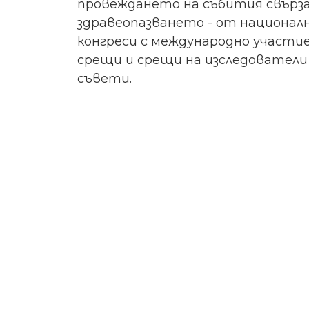
провеждането на събития свърза
здравеопазването - от национал
конгреси с международно участие
срещи и срещи на изследовател
съвети.