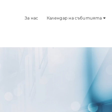
За нас
Календар на събитията