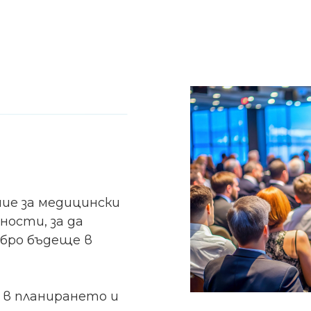
ние за медицински
ости, за да
обро бъдеще в
 в планирането и