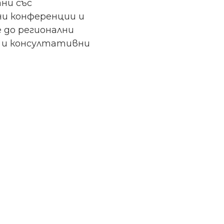
ни със
ни конференции и
 до регионални
и и консултативни