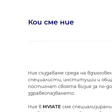
Кои сме ние
Ние създаваме среда на вдъхнове
специалисти, институции и общн
постигнат своята визия за по-д
здравеопазването.
Ние в
MVIATE
сме специализирани